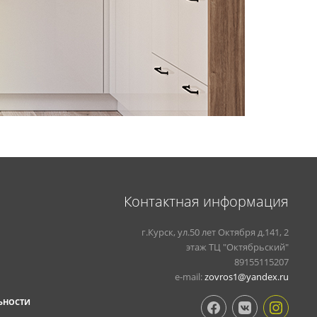
Контактная информация
г.Курск, ул.50 лет Октября д.141, 2
этаж ТЦ "Октябрьский"
89155115207
e-mail:
zovros1@yandex.ru
ЬНОСТИ