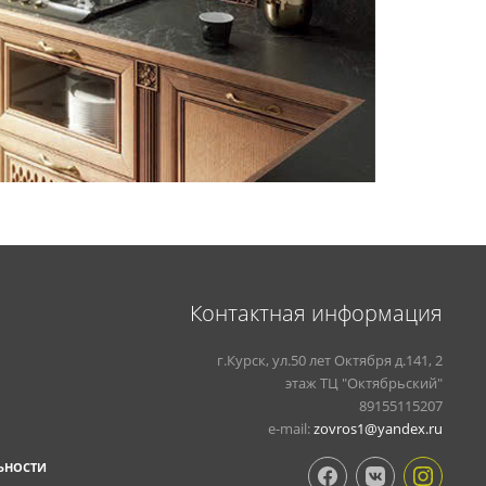
Контактная информация
г.Курск, ул.50 лет Октября д.141, 2
этаж ТЦ "Октябрьский"
89155115207
e-mail:
zovros1@yandex.ru
ЬНОСТИ