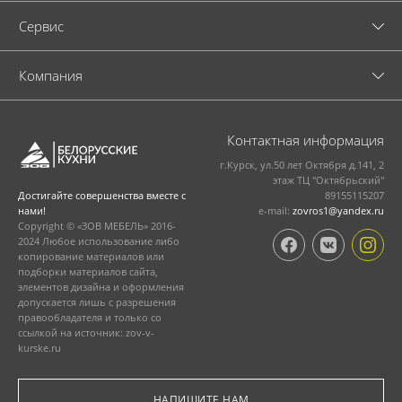
Cервис
Компания
Контактная информация
г.Курск, ул.50 лет Октября д.141, 2
этаж ТЦ "Октябрьский"
89155115207
Достигайте совершенства вместе с
e-mail:
zovros1@yandex.ru
нами!
Copyright © «ЗОВ МЕБЕЛЬ» 2016-
2024 Любое использование либо
копирование материалов или
подборки материалов сайта,
элементов дизайна и оформления
допускается лишь с разрешения
правообладателя и только со
ссылкой на источник: zov-v-
kurske.ru
НАПИШИТЕ НАМ