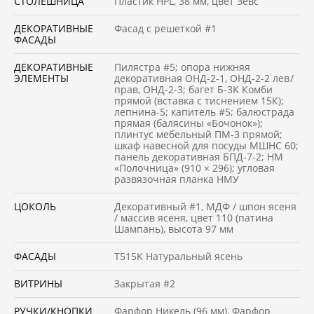
СТОЛЕШНИЦА
Пластик HPL, 38 мм, цвет Зевс
ДЕКОРАТИВНЫЕ
Фасад с решеткой #1
ФАСАДЫ
ДЕКОРАТИВНЫЕ
Пилястра #5; опора нижняя
ЭЛЕМЕНТЫ
декоративная ОНД-2-1, ОНД-2-2 лев /
прав, ОНД-2-3; багет Б-3K Комби
прямой (вставка с тиснением 15К);
лепнина-5; капитель #5; балюстрада
прямая (балясины «Бочонок»);
плинтус мебельный ПМ-3 прямой;
шкаф навесной для посуды МШНС 60;
панель декоративная БПД-7-2; НМ
«Полочница» (910 × 296); угловая
развязочная планка НМУ
ЦОКОЛЬ
Декоративный #1, МДФ / шпон ясеня
/ массив ясеня, цвет 110 (патина
Шампань), высота 97 мм
ФАСАДЫ
Т515K Натуральный ясень
ВИТРИНЫ
Закрытая #2
РУЧКИ/КНОПКИ
Фарфор Никель (96 мм), Фарфор