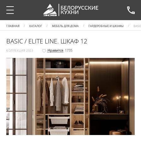
ГЛАВНАЯ
КАТАЛОГ
МЕБЕЛЬ ДЛЯ ДОМА
ГАРДЕРОБНЫЕ И ШКАФЫ
BASIC
BASIC / ELITE LINE. ШКАФ 12
Нравится
1735
КОЛЛЕКЦИЯ 2023