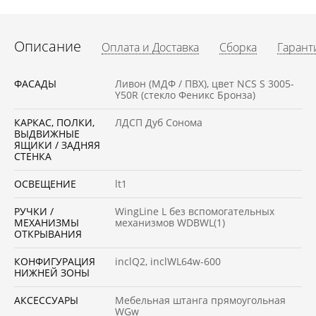
Описание
Оплата и Доставка
Сборка
Гарант
ФАСАДЫ
Ливон (МДФ / ПВХ), цвет NCS S 3005-
Y50R (стекло Феникс Бронза)
КАРКАС, ПОЛКИ,
ЛДСП Дуб Сонома
ВЫДВИЖНЫЕ
ЯЩИКИ / ЗАДНЯЯ
СТЕНКА
ОСВЕЩЕНИЕ
lt1
РУЧКИ /
WingLine L без вспомогательных
МЕХАНИЗМЫ
механизмов WDBWL(1)
ОТКРЫВАНИЯ
КОНФИГУРАЦИЯ
inclQ2, inclWL64w-600
НИЖНЕЙ ЗОНЫ
АКСЕССУАРЫ
Мебельная штанга прямоугольная
WGw