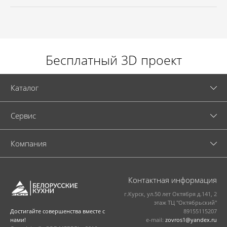
Бесплатный 3D проект
Каталог
Cервис
Компания
Контактная информация
г.Курск, ул.50 лет Октября д.141, 2
этаж ТЦ "Октябрьский"
89155115207
Достигайте совершенства вместе с
e-mail:
zovros1@yandex.ru
нами!